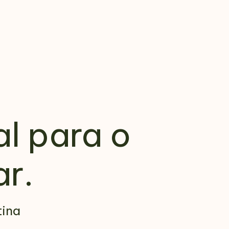
al para o
r.
tina
.