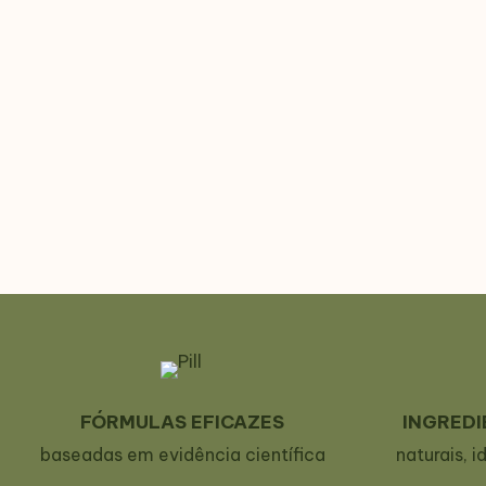
FÓRMULAS EFICAZES
INGREDI
baseadas em evidência científica
naturais, i