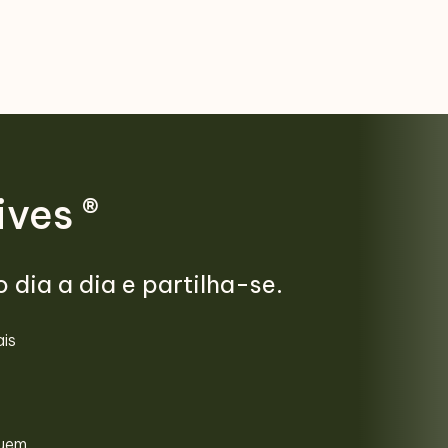
ves ®
 dia a dia e partilha-se.
ais
quem