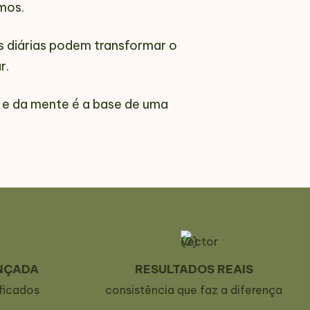
mos.
s diárias podem transformar o
r.
 e da mente é a base de uma
NÇADA
RESULTADOS REAIS
ificados
consistência que faz a diferença