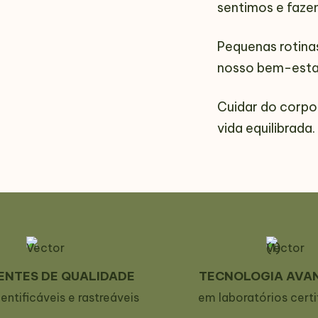
sentimos e faze
Pequenas rotina
nosso bem-esta
Cuidar do corpo
vida equilibrada.
ENTES DE QUALIDADE
TECNOLOGIA AVA
dentificáveis e rastreáveis
em laboratórios cert