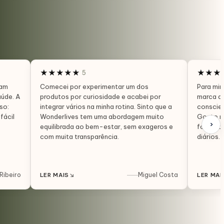
★
★
★
★
★
★
★
★
5
ham
Comecei por experimentar um dos
Para mim
úde. A
produtos por curiosidade e acabei por
marca d
so:
integrar vários na minha rotina. Sinto que a
conscien
fácil
Wonderlives tem uma abordagem muito
Gosto mu
›
equilibrada ao bem-estar, sem exageros e
forma c
com muita transparência.
diários.
Ribeiro
↘
Miguel Costa
LER MAIS
LER MAI