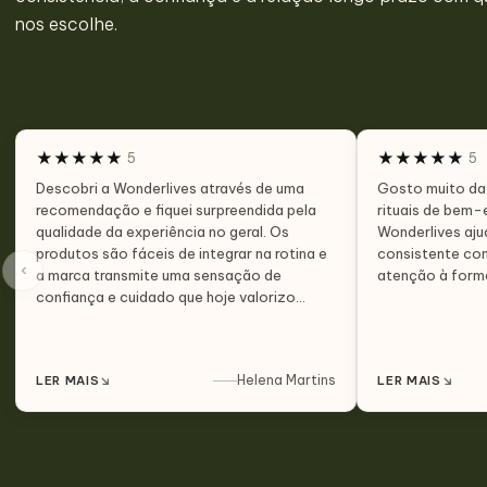
nos escolhe.
★
★
★
★
★
★
★
★
★
★
5
5
Descobri a Wonderlives através de uma
Gosto muito da 
recomendação e fiquei surpreendida pela
rituais de bem-
qualidade da experiência no geral. Os
Wonderlives aj
produtos são fáceis de integrar na rotina e
consistente com
‹
a marca transmite uma sensação de
atenção à form
confiança e cuidado que hoje valorizo
muito.
↘
Helena Martins
↘
LER MAIS
LER MAIS