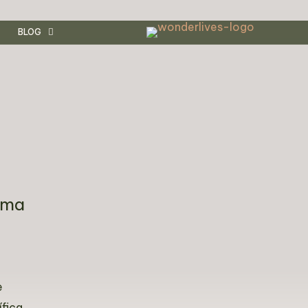
BLOG
orma
e
fica.