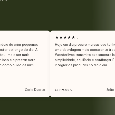
★
★
★
★
★
5
ideia de criar pequenos
Hoje em dia procuro marcas que ten
estar ao longo do dia. A
uma abordagem mais consciente à sa
udou-me a ser mais
Wonderlives transmite exatamente is
 isso e a prestar mais
simplicidade, equilíbrio e confiança. É 
a como cuido de mim.
integrar os produtos no dia a dia.
Carla Duarte
↘
João 
LER MAIS